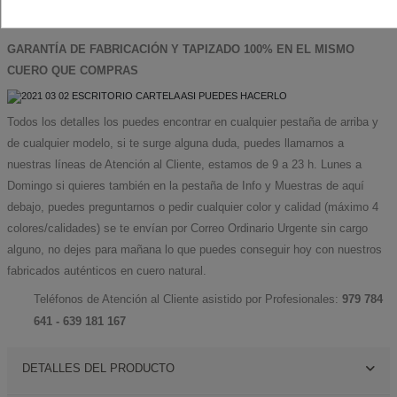
cómodo de
31 cm
y son suaves.
GARANTÍA DE FABRICACIÓN Y TAPIZADO 100% EN EL MISMO
CUERO QUE COMPRAS
Todos los detalles los puedes encontrar en cualquier pestaña de arriba y
de cualquier modelo, si te surge alguna duda, puedes llamarnos a
nuestras líneas de Atención al Cliente, estamos de 9 a 23 h. Lunes a
Domingo si quieres también en la pestaña de Info y Muestras de aquí
debajo, puedes preguntarnos o pedir cualquier color y calidad (máximo 4
colores/calidades) se te envían por Correo Ordinario Urgente sin cargo
alguno, no dejes para mañana lo que puedes conseguir hoy con nuestros
fabricados auténticos en cuero natural.
Teléfonos de Atención al Cliente asistido por Profesionales:
979 784
641 - 639 181 167
DETALLES DEL PRODUCTO