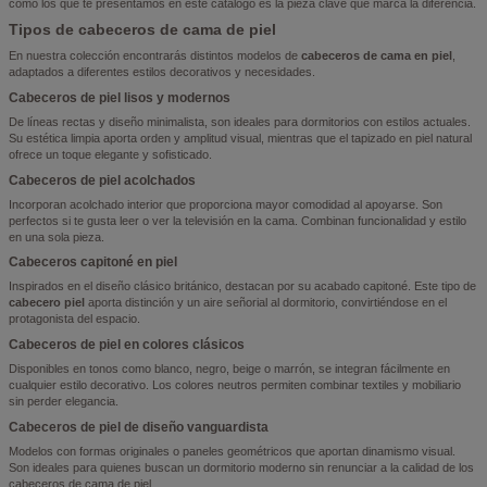
como los que te presentamos en este catálogo es la pieza clave que marca la diferencia.
Tipos de cabeceros de cama de piel
En nuestra colección encontrarás distintos modelos de
cabeceros de cama en piel
,
adaptados a diferentes estilos decorativos y necesidades.
Cabeceros de piel lisos y modernos
De líneas rectas y diseño minimalista, son ideales para dormitorios con estilos actuales.
Su estética limpia aporta orden y amplitud visual, mientras que el tapizado en piel natural
ofrece un toque elegante y sofisticado.
Cabeceros de piel acolchados
Incorporan acolchado interior que proporciona mayor comodidad al apoyarse. Son
perfectos si te gusta leer o ver la televisión en la cama. Combinan funcionalidad y estilo
en una sola pieza.
Cabeceros capitoné en piel
Inspirados en el diseño clásico británico, destacan por su acabado capitoné. Este tipo de
cabecero piel
aporta distinción y un aire señorial al dormitorio, convirtiéndose en el
protagonista del espacio.
Cabeceros de piel en colores clásicos
Disponibles en tonos como blanco, negro, beige o marrón, se integran fácilmente en
cualquier estilo decorativo. Los colores neutros permiten combinar textiles y mobiliario
sin perder elegancia.
Cabeceros de piel de diseño vanguardista
Modelos con formas originales o paneles geométricos que aportan dinamismo visual.
Son ideales para quienes buscan un dormitorio moderno sin renunciar a la calidad de los
cabeceros de cama de piel.