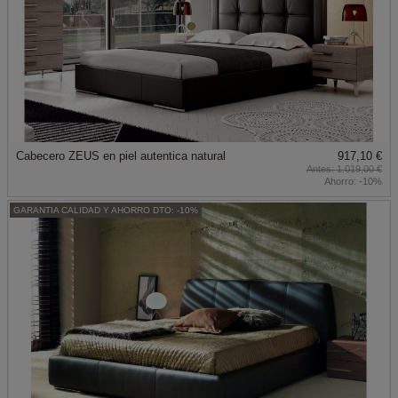
Cabecero ZEUS en piel autentica natural
917,10 €
1.019,00 €
Ahorro:
-10%
GARANTIA CALIDAD Y AHORRO DTO: -10%