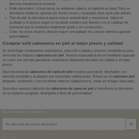
discreto mantendrá la armonía.
Estilo decorativo: si buscamos un ambiente clásico, el capitoné es ideal. Para un
dormitorio moderno, apostar por líneas rectas y acabados lisos será más idóneo.
Tipo de piel: la piel natural aporta mayor autenticidad y resistencia. Valora el
acabado y la textura según el resultado estético que desees con el catálogo de
muestras que te enviamos totalmente gratis y sin compromiso.
Color: los tonos neutros ofrecen mayor versatilidad; los colores intensos aportan
personalidad.
Comprar sofá cabeceros en piel al mejor precio y calidad
En SofaHogar combinamos experiencia, selección cuidada y precios competitivos para
ofrecerte los mejores
cabeceros en piel
. Nuestra especialización en mobiliario tapizado
en cuero nos permite garantizar estándares altamente elevados de calidad y al mejor
precio.
Aquí encontrarás
cabeceros de cama de piel
creados para durar, diseñados con
atención al detalle y acabados que transmiten sofisticación. Si buscas un
cabecero piel
elegante, resistente y con excelente relación calidad-precio, estás en el lugar adecuado.
Descubre nuestra colección de
cabeceros de cama en piel
y transforma tu dormitorio
en un espacio acogedor, distinguido y lleno de personalidad.
Suscríbete al boletín
Puede darse de baja en cualquier momento. Para ello, consulte nuestra información de contacto en el
aviso legal.