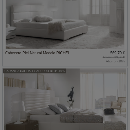
Cabecero Piel Natural Modelo RICHEL
569,70 €
633,00 €
Ahorro:
-10%
GARANTIA CALIDAD Y AHORRO DTO: -15%