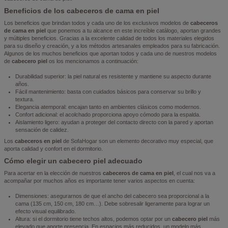
Beneficios de los cabeceros de cama en piel
Los beneficios que brindan todos y cada uno de los exclusivos modelos de
cabeceros
de cama en piel
que ponemos a tu alcance en este increíble catálogo, aportan grandes
y múltiples beneficios. Gracias a la excelente calidad de todos los materiales elegidos
para su diseño y creación, y a los métodos artesanales empleados para su fabricación.
Algunos de los muchos beneficios que aportan todos y cada uno de nuestros modelos
de
cabecero piel
os los mencionamos a continuación:
Durabilidad superior: la piel natural es resistente y mantiene su aspecto durante
años.
Fácil mantenimiento: basta con cuidados básicos para conservar su brillo y
textura.
Elegancia atemporal: encajan tanto en ambientes clásicos como modernos.
Confort adicional: el acolchado proporciona apoyo cómodo para la espalda.
Aislamiento ligero: ayudan a proteger del contacto directo con la pared y aportan
sensación de calidez.
Los
cabeceros en piel
de SofaHogar son un elemento decorativo muy especial, que
aporta calidad y confort en el dormitorio.
Cómo elegir un cabecero piel adecuado
Para acertar en la elección de nuestros
cabeceros de cama en piel
, el cual nos va a
acompañar por muchos años es importante tener varios aspectos en cuenta:
Dimensiones: asegurarnos de que el ancho del cabecero sea proporcional a la
cama (135 cm, 150 cm, 180 cm…). Debe sobresalir ligeramente para lograr un
efecto visual equilibrado.
Altura: si el dormitorio tiene techos altos, podemos optar por un
cabecero piel
más
elevado que aporte presencia. En espacios más reducidos, un modelo más