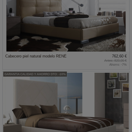
Cabecero piel natural modelo RENÉ
762,60 €
820,00 €
Ahorro:
-7%
GARANTIA CALIDAD Y AHORRO DTO: -10%