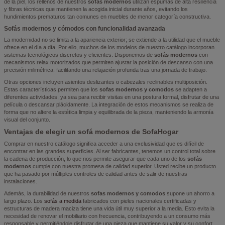
de la piel, los rellenos de nuestros
sofas modernos
utilizan espumas de alta resiliencia
y fibras técnicas que mantienen la acogida inicial durante años, evitando los
hundimientos prematuros tan comunes en muebles de menor categoría constructiva.
Sofás modernos y cómodos con funcionalidad avanzada
La modernidad no se limita a la apariencia exterior; se extiende a la utilidad que el mueble
ofrece en el día a día. Por ello, muchos de los modelos de nuestro catálogo incorporan
sistemas tecnológicos discretos y eficientes. Disponemos de
sofás modernos
con
mecanismos relax motorizados que permiten ajustar la posición de descanso con una
precisión milimétrica, facilitando una relajación profunda tras una jornada de trabajo.
Otras opciones incluyen asientos deslizantes o cabezales reclinables multiposición.
Estas características permiten que los
sofas modernos y comodos
se adapten a
diferentes actividades, ya sea para recibir visitas en una postura formal, disfrutar de una
película o descansar plácidamente. La integración de estos mecanismos se realiza de
forma que no altere la estética limpia y equilibrada de la pieza, manteniendo la armonía
visual del conjunto.
Ventajas de elegir un sofá modernos de SofaHogar
Comprar en nuestro catálogo significa acceder a una exclusividad que es difícil de
encontrar en las grandes superficies. Al ser fabricantes, tenemos un control total sobre
la cadena de producción, lo que nos permite asegurar que cada uno de los
sofás
modernos
cumple con nuestra promesa de calidad superior. Usted recibe un producto
que ha pasado por múltiples controles de calidad antes de salir de nuestras
instalaciones.
Además, la durabilidad de nuestros
sofas modernos y comodos
supone un ahorro a
largo plazo. Los
sofás a medida
fabricados con pieles nacionales certificadas y
estructuras de madera maciza tiene una vida útil muy superior a la media. Esto evita la
necesidad de renovar el mobiliario con frecuencia, contribuyendo a un consumo más
responsable y permitiéndole disfrutar de una pieza que mantiene su valor y su confort