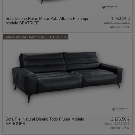
Sofá Diseño Relax Motor Pata Alta en Piel Lujo
1.960,14 €
Modelo BEATRICE
2.513,00 €
Ahorro:
-22%
GARANTIA CALIDAD Y AHORRO DTO: -28%
Sofá Piel Natural Diseño Todo Pluma Modelo
2.176,56 €
MARQUÉS
3.023,00 €
Ahorro:
-28%