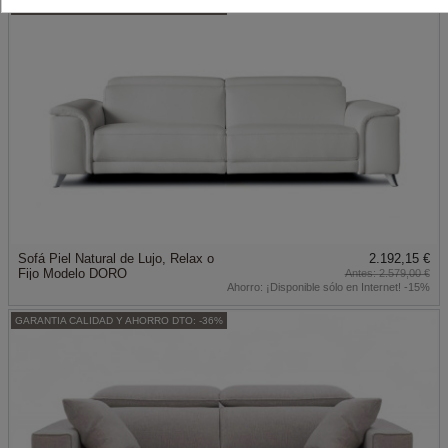
GARANTIA CALIDAD Y AHORRO DTO: -15%
Sofá Piel Natural de Lujo, Relax o
2.192,15 €
Fijo Modelo DORO
2.579,00 €
Ahorro:
¡Disponible sólo en Internet! -15%
GARANTIA CALIDAD Y AHORRO DTO: -36%