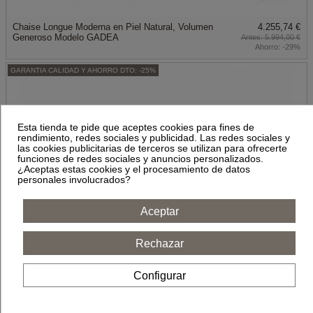
Chaise Longue Moderna en Piel Natural, Volumen
4.255,74 €
Generoso Modelo GADEA
5.994,00 €
Ahorro:
-29%
GARANTIA CALIDAD Y AHORRO DTO: -25%
Esta tienda te pide que aceptes cookies para fines de
rendimiento, redes sociales y publicidad. Las redes sociales y
las cookies publicitarias de terceros se utilizan para ofrecerte
funciones de redes sociales y anuncios personalizados.
¿Aceptas estas cookies y el procesamiento de datos
personales involucrados?
Aceptar
Rechazar
Piel Natural Sofá Relax Diseño Lujo Modelo ETHAN
2.211,75 €
2.949,00 €
Configurar
Ahorro:
-25%
GARANTIA CALIDAD Y AHORRO DTO: ¡Disponible sólo en Internet!