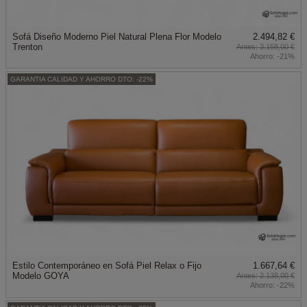
Sofá Diseño Moderno Piel Natural Plena Flor Modelo
2.494,82 €
Trenton
3.158,00 €
Ahorro:
-21%
GARANTIA CALIDAD Y AHORRO DTO: -22%
Estilo Contemporáneo en Sofá Piel Relax o Fijo
1.667,64 €
Modelo GOYA
2.138,00 €
Ahorro:
-22%