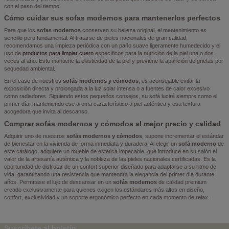
con el paso del tiempo.
Cómo cuidar sus sofas modernos para mantenerlos perfectos
Para que los
sofas modernos
conserven su belleza original, el mantenimiento es
sencillo pero fundamental. Al tratarse de pieles nacionales de gran calidad,
recomendamos una limpieza periódica con un paño suave ligeramente humedecido y el
uso de
productos para limpiar cuero
específicos para la nutrición de la piel una o dos
veces al año. Esto mantiene la elasticidad de la piel y previene la aparición de grietas por
sequedad ambiental.
En el caso de nuestros
sofás modernos y cómodos
, es aconsejable evitar la
exposición directa y prolongada a la luz solar intensa o a fuentes de calor excesivo
como radiadores. Siguiendo estos pequeños consejos, su sofá lucirá siempre como el
primer día, manteniendo ese aroma característico a piel auténtica y esa textura
acogedora que invita al descanso.
Comprar sofás modernos y cómodos al mejor precio y calidad
Adquirir uno de nuestros
sofás modernos y cómodos
, supone incrementar el estándar
de bienestar en la vivienda de forma inmediata y duradera. Al elegir un
sofá moderno
de
este catálogo, adquiere un mueble de estética impecable, que introduce en su salón el
valor de la artesanía auténtica y la nobleza de las pieles nacionales certificadas. Es la
oportunidad de disfrutar de un confort superior diseñado para adaptarse a su ritmo de
vida, garantizando una resistencia que mantendrá la elegancia del primer día durante
años. Permítase el lujo de descansar en un
sofás modernos
de calidad premium
creado exclusivamente para quienes exigen los estándares más altos en diseño,
confort, exclusividad y un soporte ergonómico perfecto en cada momento de relax.
Suscríbete al boletín