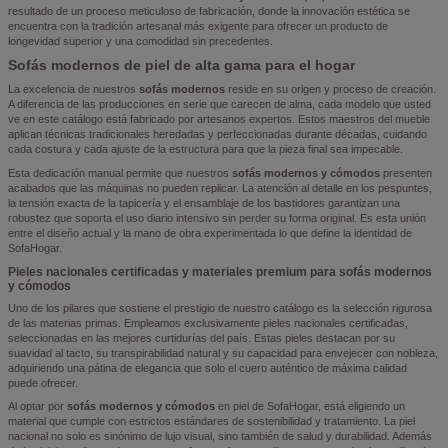
resultado de un proceso meticuloso de fabricación, donde la innovación estética se
encuentra con la tradición artesanal más exigente para ofrecer un producto de
longevidad superior y una comodidad sin precedentes.
Sofás modernos de piel de alta gama para el hogar
La excelencia de nuestros
sofás modernos
reside en su origen y proceso de creación.
A diferencia de las producciones en serie que carecen de alma, cada modelo que usted
ve en este catálogo está fabricado por artesanos expertos. Estos maestros del mueble
aplican técnicas tradicionales heredadas y perfeccionadas durante décadas, cuidando
cada costura y cada ajuste de la estructura para que la pieza final sea impecable.
Esta dedicación manual permite que nuestros
sofás modernos y cómodos
presenten
acabados que las máquinas no pueden replicar. La atención al detalle en los pespuntes,
la tensión exacta de la tapicería y el ensamblaje de los bastidores garantizan una
robustez que soporta el uso diario intensivo sin perder su forma original. Es esta unión
entre el diseño actual y la mano de obra experimentada lo que define la identidad de
SofaHogar.
Pieles nacionales certificadas y materiales premium para sofás modernos
y cómodos
Uno de los pilares que sostiene el prestigio de nuestro catálogo es la selección rigurosa
de las materias primas. Empleamos exclusivamente pieles nacionales certificadas,
seleccionadas en las mejores curtidurías del país. Estas pieles destacan por su
suavidad al tacto, su transpirabilidad natural y su capacidad para envejecer con nobleza,
adquiriendo una pátina de elegancia que solo el cuero auténtico de máxima calidad
puede ofrecer.
Al optar por
sofás modernos y cómodos
en piel de SofaHogar, está eligiendo un
material que cumple con estrictos estándares de sostenibilidad y tratamiento. La piel
nacional no solo es sinónimo de lujo visual, sino también de salud y durabilidad. Además