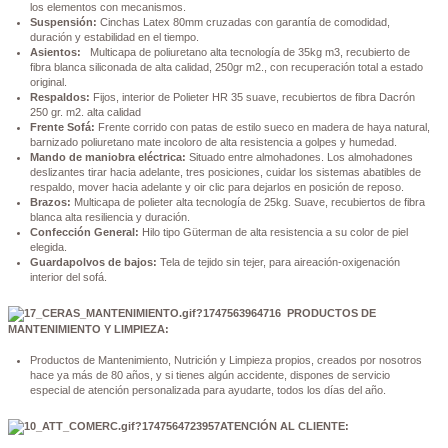
los elementos con mecanismos.
Suspensión:
Cinchas Latex 80mm cruzadas con garantía de comodidad,
duración y estabilidad en el tiempo.
Asientos:
Multicapa de poliuretano alta tecnología de 35kg m3, recubierto de
fibra blanca siliconada de alta calidad, 250gr m2., con recuperación total a estado
original.
Respaldos:
Fijos, interior de Polieter HR 35 suave, recubiertos de fibra Dacrón
250 gr. m2. alta calidad
Frente Sofá:
Frente corrido con patas de estilo sueco en madera de haya natural,
barnizado poliuretano mate incoloro de alta resistencia a golpes y humedad.
Mando de maniobra eléctrica:
Situado entre almohadones. Los almohadones
deslizantes tirar hacia adelante, tres posiciones, cuidar los sistemas abatibles de
respaldo, mover hacia adelante y oir clic para dejarlos en posición de reposo.
Brazos:
Multicapa de polieter alta tecnología de 25kg. Suave, recubiertos de fibra
blanca alta resiliencia y duración.
Confección General:
Hilo tipo Güterman de alta resistencia a su color de piel
elegida.
Guardapolvos de bajos:
Tela de tejido sin tejer, para aireación-oxigenación
interior del sofá.
PRODUCTOS DE
MANTENIMIENTO Y LIMPIEZA:
Productos de Mantenimiento, Nutrición y Limpieza propios, creados por nosotros
hace ya más de 80 años, y si tienes algún accidente, dispones de servicio
especial de atención personalizada para ayudarte, todos los días del año.
ATENCIÓN AL CLIENTE: