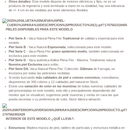
Otros detalles:
Este modelo dispone de motores eléctricos y fijos, no es un
producto de ingeniería y está terminado a mano en su totalidad, hay una tolerancia
de +/- 4 cm en las medidas por tener elementos flexibles.
PIELES DISPONIBLES PARA ESTE MODELO
Piel Serie A -
Vaca Natural Plena Flor
Tradicional
de calidad y especial para este
modelo.
Piel Serie B
- Vaca Natural
Espesorada
, seleccionada para este modelo.
Piel Serie C
- Vaca Plena Flor
grano epidermis medio
, también seleccionada en
exclusiva para este modelo.
Piel Serie D
- Vaca auténtica Anilina Plena Flor - Máxima. Totalmente natural.
Nuestra piel Exclusiva
para sofás.
Piel Serie DA.
Vaca Natural Plena Flor. Colección:
Dálmata
de Farrugia, se
incorpora por todas las peticiones recibidas.
Si estás buscando
más calidades de piel o colores concretos
, consúltanos,
disponemos de 340 colores y 12 calidades piel natural en Stock.
Existe una
variación de color en las muestras
de todas nuestras calidades de
piel presentadas en este modelo, todo ello y principalmente dependiendo del
monitor que se visualicen, sugerimos pedir muestras y verlas en casa las que
pueda necesitar o su preferencia de color, Stock fábrica-almacén.
INTERIOR DE ESTE MODELO ¿QUÉ LLEVA?:
Estructura:
Madera maciza de pino, tablero de partículas y estructura metálica en