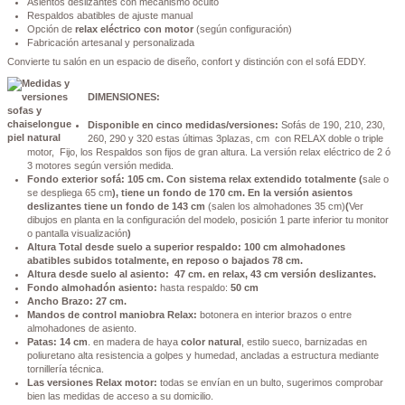
Asientos deslizantes con mecanismo oculto
Respaldos abatibles de ajuste manual
Opción de
relax eléctrico con motor
(según configuración)
Fabricación artesanal y personalizada
Convierte tu salón en un espacio de diseño, confort y distinción con el sofá EDDY.
DIMENSIONES:
Disponible en cinco medidas/versiones:
Sofás de 190, 210, 230,
260, 290 y 320 estas últimas 3plazas, cm con RELAX doble o triple
motor, Fijo, los Respaldos son fijos de gran altura. La versión relax eléctrico de 2 ó
3 motores según versión medida.
Fondo exterior sofá: 105 cm. Con sistema relax extendido totalmente (
sale o
se despliega 65 cm
), tiene un fondo de 170 cm. En la versión asientos
deslizantes tiene un fondo de 143 cm
(salen los almohadones 35 cm)
(
Ver
dibujos en planta en la configuración del modelo, posición 1 parte inferior tu monitor
o pantalla visualización
)
Altura Total desde suelo a superior respaldo: 100 cm almohadones
abatibles subidos totalmente, en reposo o bajados 78 cm.
Altura desde suelo al asiento: 47 cm. en relax, 43 cm versión deslizantes.
Fondo almohadón asiento:
hasta respaldo:
50 cm
Ancho Brazo: 27 cm.
Mandos de control maniobra Relax:
botonera en interior brazos o entre
almohadones de asiento.
Patas: 14 cm
. en madera de haya
color natural
, estilo sueco, barnizadas en
poliuretano alta resistencia a golpes y humedad, ancladas a estructura mediante
tornillería técnica.
Las versiones Relax motor:
todas se envían en un bulto, sugerimos comprobar
bien las medidas de acceso a su domicilio.