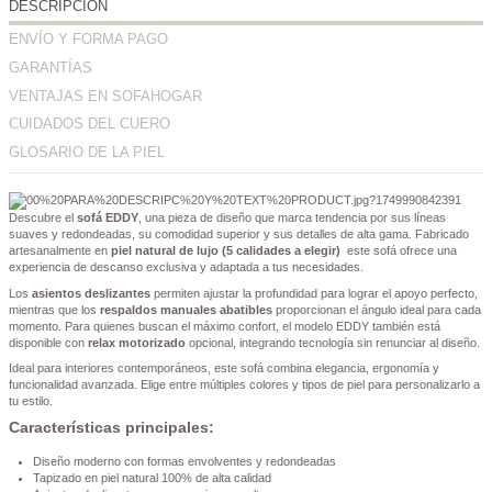
DESCRIPCIÓN
ENVÍO Y FORMA PAGO
GARANTÍAS
VENTAJAS EN SOFAHOGAR
CUIDADOS DEL CUERO
GLOSARIO DE LA PIEL
Descubre el
sofá EDDY
, una pieza de diseño que marca tendencia por sus líneas
suaves y redondeadas, su comodidad superior y sus detalles de alta gama. Fabricado
artesanalmente en
piel natural de lujo (5 calidades a elegir)
este sofá ofrece una
experiencia de descanso exclusiva y adaptada a tus necesidades.
Los
asientos deslizantes
permiten ajustar la profundidad para lograr el apoyo perfecto,
mientras que los
respaldos manuales abatibles
proporcionan el ángulo ideal para cada
momento. Para quienes buscan el máximo confort, el modelo EDDY también está
disponible con
relax motorizado
opcional, integrando tecnología sin renunciar al diseño.
Ideal para interiores contemporáneos, este sofá combina elegancia, ergonomía y
funcionalidad avanzada. Elige entre múltiples colores y tipos de piel para personalizarlo a
tu estilo.
Características principales:
Diseño moderno con formas envolventes y redondeadas
Tapizado en piel natural 100% de alta calidad