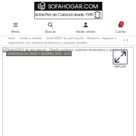
0
Menu
Buscar
Iniciar sesión
Carrito
Inicio
Sofás a medida
Sofá EDDY de piel natural – Moderno, elegante y
ergonómico con asientos deslizantes y respaldo abatible
GARANTIA CALIDAD Y AHORRO DTO: -32%