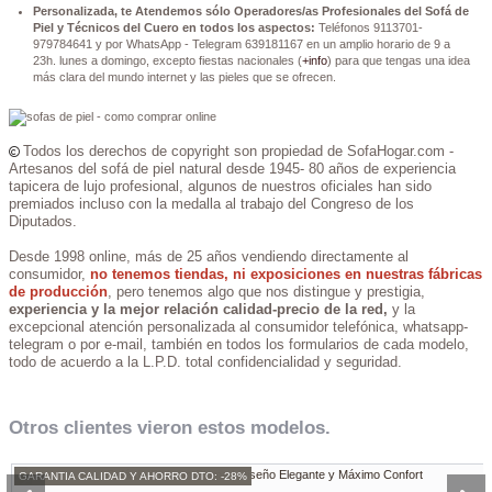
Personalizada, te Atendemos sólo Operadores/as Profesionales del Sofá de
Piel y Técnicos del Cuero en todos los aspectos:
Teléfonos 9113701-
979784641 y por WhatsApp - Telegram 639181167 en un amplio horario de 9 a
23h. lunes a domingo, excepto fiestas nacionales (
+info
) para que tengas una idea
más clara del mundo internet y las pieles que se ofrecen.
Todos los derechos de copyright son propiedad de SofaHogar.com -
Artesanos del sofá de piel natural desde 1945- 80 años de experiencia
tapicera de lujo profesional, algunos de nuestros oficiales han sido
premiados incluso con la medalla al trabajo del Congreso de los
Diputados.
Desde 1998 online, más de 25 años vendiendo directamente al
consumidor,
no tenemos tiendas, ni exposiciones en nuestras fábricas
de producción
, pero tenemos algo que nos distingue y prestigia,
experiencia y la mejor relación calidad-precio de la red,
y la
excepcional atención personalizada al consumidor telefónica, whatsapp-
telegram o por e-mail, también en todos los formularios de cada modelo,
todo de acuerdo a la L.P.D. total confidencialidad y seguridad.
Otros clientes vieron estos modelos.
GARANTIA CALIDAD Y AHORRO DTO: -28%