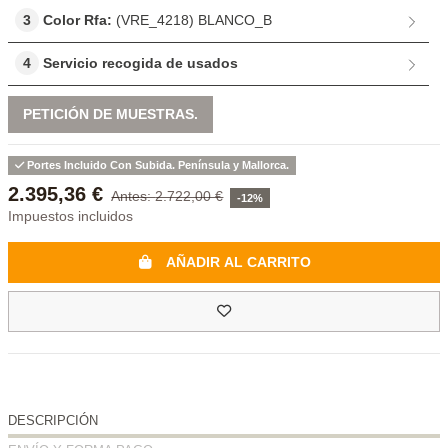
3
Color Rfa:
(VRE_4218) BLANCO_B
4
Servicio recogida de usados
PETICIÓN DE MUESTRAS.
Portes Incluido Con Subida. Península y Mallorca.
2.395,36 €
2.722,00 €
-12%
Impuestos incluidos
AÑADIR AL CARRITO
DESCRIPCIÓN