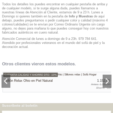
Todos los detalles los puedes encontrar en cualquier pestaña de arriba y
de cualquier modelo, si te surge alguna duda, puedes llamarnos a
nuestras líneas de Atención al Cliente, estamos de 9 a 23 h. Lunes a
Domingo si quieres también en la pestaña de
Info y Muestras
de aquí
debajo, puedes preguntarnos o pedir cualquier color y calidad (máximo 4
colores/calidades) se te envían por Correo Ordinario Urgente sin cargo
alguno, no dejes para mañana lo que puedes conseguir hoy con nuestros
fabricados auténticos en cuero natural.
Atención Comercial de lunes a domingo de 9 a 23h. 979 784 641.
Atendido por profesionales veteranos en el mundo del sofá de piel y la
decoración actual.
Otros clientes vieron estos modelos.
GARANTIA CALIDAD Y AHORRO DTO: -10%
Sillón Relax Ohio en Piel Natural
1.152,00 €
1.280,00 €
Ahorro:
-10%
GARANTIA CALIDAD Y AHORRO DTO: -12%
GARANTIA CALIDAD Y AHORRO DTO: -15%
GARANTIA CALIDAD Y AHORRO DTO: -15%
GARANTIA CALIDAD Y AHORRO DTO: -10%
Butaca Relax Eléctrico de Diseño Moderno en Piel Vaca
Sillón Relax Motor en Piel Genuina Natural - Modelo
Sillón Relax Motor Moderno Cuero Natural - Modelo
Sillón Relax Motor Piel Vaca Natural auténtica - Modelo
Sillón Relax y Elevable Moderno en Piel Vaca Natural Blanco - Modelo
2.124,32 €
2.052,75 €
2.052,75 €
1.557,90 €
Natural Genuina - Modelo SANTORINI
CENTRAL
VALSAIN
SATA
MUNICH
Suscríbete al boletín
2.414,00 €
2.415,00 €
2.415,00 €
1.731,00 €
Ahorro:
Ahorro:
Ahorro:
Ahorro:
-12%
-15%
-15%
-10%