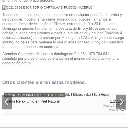
en el interior del brazo derecho.
Todos los detalles los puedes encontrar en cualquier pestaña de arriba y
de cualquier modelo, si te surge alguna duda, puedes llamarnos a
nuestras líneas de Atención al Cliente, estamos de 9 a 23 h. Lunes a
Domingo si quieres también en la pestaña de
Info y Muestras
de aquí
debajo, puedes preguntarnos o pedir cualquier color y calidad (máximo 4
colores/calidades) se te envían por Mensajería NACEX Urgente sin cargo
alguno, no dejes para mañana lo que puedes conseguir hoy con nuestros
fabricados auténticos en cuero natural.
Atención Comercial de lunes a domingo de 9 a 23h. 979 784 641.
Atendido por profesionales veteranos en el mundo del sofá de piel y la
decoración actual.
Otros clientes vieron estos modelos.
GARANTIA CALIDAD Y AHORRO DTO: -10%
Sillón Relax Ohio en Piel Natural
1.152,00 €
1.280,00 €
Ahorro:
-10%
GARANTIA CALIDAD Y AHORRO DTO: -10%
GARANTIA CALIDAD Y AHORRO DTO: -12%
GARANTIA CALIDAD Y AHORRO DTO: -15%
GARANTIA CALIDAD Y AHORRO DTO: -15%
GARANTIA CALIDAD Y AHORRO DTO: ¡En oferta!
GARANTIA CALIDAD Y AHORRO DTO: -17%
Sillón Piel Orejero Relax Moderno Motor - Modelo YEIMI
Sillón Relax Eléctrico Moderno en Piel Vaca Auténtica
Sillón Relax Motor en Piel Genuina Natural - Modelo
Sillón Relax Motor Moderno Cuero Natural - Modelo
Sillón Piel Natural Moderno Giratorio Gran Clase
1.134,00 €
2.124,32 €
2.052,75 €
2.052,75 €
1.197,69 €