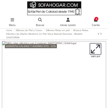
0
Menu
Buscar
Iniciar sesión
Carrito
Inicio
Sillones de Piel y Cuero
Sillones Relax en piel
Butaca Relax
Eléctrico de Diseño Moderno en Piel Vaca Natural Genuina - Modelo
SANTORINI
GARANTIA CALIDAD Y AHORRO DTO: -12%