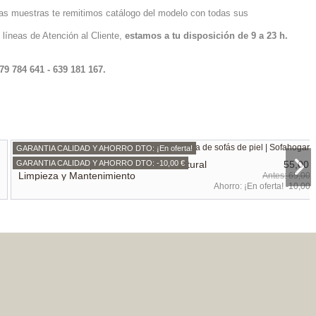
las muestras te remitimos catálogo del modelo con todas sus
 líneas de Atención al Cliente,
estamos a tu disposición de 9 a 23 h.
979 784 641 - 639 181 167.
GARANTIA CALIDAD Y AHORRO DTO: ¡En oferta!
Cera Jabonosa para Sofás de Piel Natural
55,00 
GARANTIA CALIDAD Y AHORRO DTO: -10,00 €
Limpieza y Mantenimiento
65,00 
Ahorro:
¡En oferta! -10,00 
GARANTIA CALIDAD Y AHORRO DTO: -5%
Puff Moderno Piel Natural Anilina Diseño Modelo
644,10 
ACCESORIO
678,00 
Ahorro:
-5