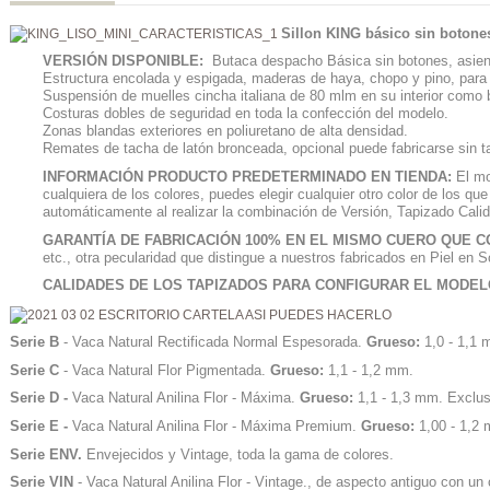
Sillon KING básico sin botone
VERSIÓN DISPONIBLE:
Butaca despacho Básica sin botones, asient
Estructura encolada y espigada, maderas de haya, chopo y pino, para 
Suspensión de muelles cincha italiana de 80 mlm en su interior como 
Costuras dobles de seguridad en toda la confección del modelo.
Zonas blandas exteriores en poliuretano de alta densidad.
Remates de tacha de latón bronceada, opcional puede fabricarse sin t
INFORMACIÓN PRODUCTO PREDETERMINADO EN TIENDA:
El mod
cualquiera de los colores, puedes elegir cualquier otro color de los q
automáticamente al realizar la combinación de Versión, Tapizado Cali
GARANTÍA DE FABRICACIÓN 100% EN EL MISMO CUERO QUE 
etc., otra pecularidad que distingue a nuestros fabricados en Piel e
CALIDADES DE LOS TAPIZADOS PARA CONFIGURAR EL MODE
Serie B
- Vaca Natural Rectificada Normal Espesorada.
Grueso:
1,0 - 1,1 
Serie C
- Vaca Natural Flor Pigmentada.
Grueso:
1,1 - 1,2 mm.
Serie D -
Vaca Natural Anilina Flor - Máxima.
Grueso:
1,1 - 1,3 mm. Exclu
Serie E -
Vaca Natural Anilina Flor - Máxima Premium.
Grueso:
1,00 - 1,
Serie ENV.
Envejecidos y Vintage, toda la gama de colores.
Serie VIN
- Vaca Natural Anilina Flor - Vintage., de aspecto antiguo con u