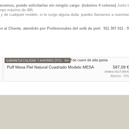
frecemos, puede solicitarlas sin ningún cargo. (máximo 4 colores)
Junto 
iempo máximo de 48h.
 y de cualquier modelo, si te surge alguna duda, puedes llamarnos a nuestras
n al Cliente, atendido por Profesionales del sofá de piel: 911 307 011 - 
GARANTIA CALIDAD Y AHORRO DTO: -5%
Puff Mesa Piel Natural Cuadrado Modelo MESA
587,09 €
617,99 €
Ahorro:
-5%
GARANTIA CALIDAD Y AHORRO DTO: -230,00 €
Piel Natural Decoración Sofás Hogar Alfombra
561,21 €
Toro Normando
791,21 €
Ahorro:
-230,00 €