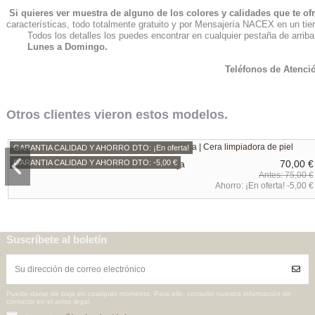
Si quieres ver muestra de alguno de los colores y calidades que te o
características, todo totalmente gratuito y por Mensajería NACEX en un t
Todos los detalles los puedes encontrar en cualquier pestaña de arriba
Lunes a Domingo.
Teléfonos de Atenció
Otros clientes vieron estos modelos.
GARANTIA CALIDAD Y AHORRO DTO: ¡En oferta!
Cera Para Sofás Piel Natural de Abeja
70,00 €
GARANTIA CALIDAD Y AHORRO DTO: -5,00 €
75,00 €
Ahorro:
¡En oferta! -5,00 €
GARANTIA CALIDAD Y AHORRO DTO: -50%
GARANTIA CALIDAD Y AHORRO DTO: -950,00 €
Sofás CHESTER originales Piel Vaca Bicolor
Alfombra Cebra de Piel Natural
3.887,50 €
2.963,31 €
Inglés Oferta 80 Aniversario
7.775,00 €
3.913,31 €
Suscríbete al boletín
Ahorro:
Ahorro:
-950,00 €
-50%
Puede darse de baja en cualquier momento. Para ello, consulte nuestra información de
contacto en el aviso legal.