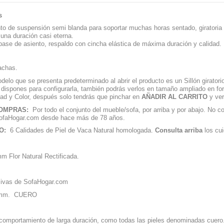
s
o de suspensión semi blanda para soportar muchas horas sentado, giratoria y 
una duración casi eterna.
base de asiento, respaldo con cincha elástica de máxima duración y calidad.
achas.
elo que se presenta predeterminado al abrir el producto es un Sillón girator
ue dispones para configurarla, también podrás verlos en tamaño ampliado en for
dad y Color, después solo tendrás que pinchar en
AÑADIR AL CARRITO
y ver
COMPRAS:
Por todo el conjunto del mueble/sofa, por arriba y por abajo. No co
n SofaHogar.com desde hace más de 78 años.
LO:
6 Calidades de Piel de Vaca Natural homologada.
Consulta arriba
los cui
mm Flor Natural Rectificada.
sivas de SofaHogar.com
2 mm. CUERO
n comportamiento de larga duración, como todas las pieles denominadas cuero