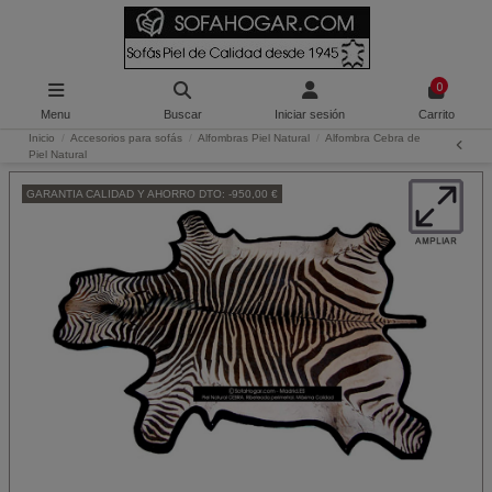
0
Menu
Buscar
Iniciar sesión
Carrito
Inicio
Accesorios para sofás
Alfombras Piel Natural
Alfombra Cebra de
Piel Natural
GARANTIA CALIDAD Y AHORRO DTO: -950,00 €