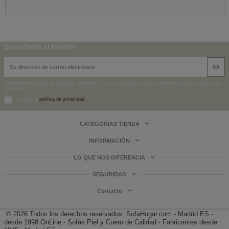
Suscríbete al boletín
Puede darse de baja en cualquier momento. Para ello, consulte nuestra información de contacto en el
aviso legal.
Acepto la
política de privacidad
CATEGORIAS TIENDA
INFORMACIÓN
LO QUE NOS DIFERENCIA
SEGURIDAD
Contacto
© 2026 Todos los derechos reservados.
SofaHogar.com - Madrid.ES -
desde 1998
OnLine - Sofás Piel y Cuero de Calidad - Fabricantes desde