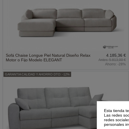
Sofá Chaise Longue Piel Natural Diseño Relax
4.185,36 €
Motor o Fijo Modelo ELEGANT
5.813,00 €
Ahorro:
-28%
GARANTIA CALIDAD Y AHORRO DTO: -12%
Esta tienda t
Las redes soci
redes sociale
personales i