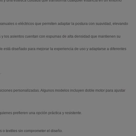
s y una estética cuidada que transforma cualquier estancia en un entorno
nuales o eléctricos que permiten adaptar la postura con suavidad, elevando
adas y los asientos cuentan con espumas de alta densidad que mantienen su
 está diseñado para mejorar la experiencia de uso y adaptarse a diferentes
.
siciones personalizadas. Algunos modelos incluyen doble motor para ajustar
quienes prefieren una opción práctica y resistente.
 o textiles sin comprometer el diseño.