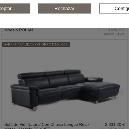
ceptar
Rechazar
Config
Sofás Piel Chaise Longue Moderna Relax Motor -
3.051,84 €
Modelo ROLAN
3.468,00 €
Ahorro:
-12%
GARANTIA CALIDAD Y AHORRO DTO: -20%
Sofá de Piel Natural Con Chaise Longue Relax
2.831,20 €
Motor - Modelo CONVER
3.539,00 €