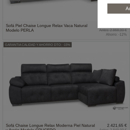
A
Sofá Piel Chaise Longue Relax Vaca Natural
2.523,84 €
Modelo PERLA
2.868,00 €
Ahorro:
-12%
GARANTIA CALIDAD Y AHORRO DTO: -15%
Sofá Chaise Longue Relax Moderna Piel Natural
2.421,65 €
y Arcón Modelo CRUCERO
2.849,00 €