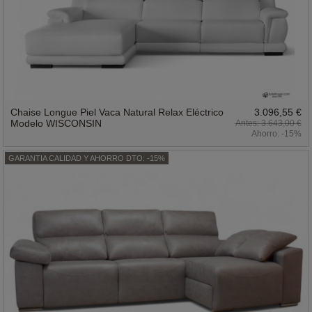
Chaise Longue Piel Vaca Natural Relax Eléctrico
3.096,55 €
Modelo WISCONSIN
3.643,00 €
Ahorro:
-15%
GARANTIA CALIDAD Y AHORRO DTO: -15%