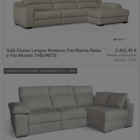
Sofá Chaise Longue Moderno Piel Blanca Relax
2.462,45 €
o Fijo Modelo TABURETE
2.897,00 €
Ahorro:
-15%
GARANTIA CALIDAD Y AHORRO DTO: -20%