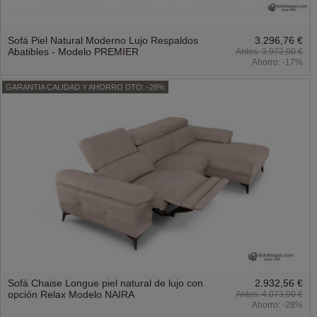
Sofá Piel Natural Moderno Lujo Respaldos
3.296,76 €
Abatibles - Modelo PREMIER
3.972,00 €
Ahorro:
-17%
GARANTIA CALIDAD Y AHORRO DTO: -28%
Sofá Chaise Longue piel natural de lujo con
2.932,56 €
opción Relax Modelo NAIRA
4.073,00 €
Ahorro:
-28%