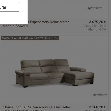
urar
Sofá Piel Natural Espesorada Relax Motor
3.075,20 €
Modelo BAKARI
3.844,00 €
Ahorro:
-20%
GARANTIA CALIDAD Y AHORRO DTO: -18%
ChaiseLongue Piel Vaca Natural Gris Relax
3.160,28 €
Eléctrico Modelo RANDO
3.854,00 €