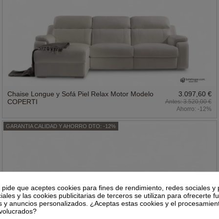
Chaise Longue y Sofá Piel Relax Motor Modelo
3.097,60 €
COPERTI
3.520,00 €
Ahorro:
-12%
GARANTIA CALIDAD Y AHORRO DTO: -12%
e pide que aceptes cookies para fines de rendimiento, redes sociales y 
ales y las cookies publicitarias de terceros se utilizan para ofrecerte 
s y anuncios personalizados. ¿Aceptas estas cookies y el procesamien
nvolucrados?