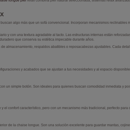
haise longue piel
relax combina piel natural seleccionada, sistemas relax avanzado
ax
buscan algo más que un sofá convencional. Incorporan mecanismos reclinables ma
diario y con una textura agradable al tacto. Las estructuras internas están reforz
duradero que conserva su estética impecable durante años.
 de almacenamiento, respaldos abatibles o reposacabezas ajustables. Cada detalle
nfiguraciones y acabados que se ajustan a tus necesidades y al espacio disponible
s con un simple botón. Son ideales para quienes buscan comodidad inmediata y po
e y el confort característico, pero con un mecanismo más tradicional, perfecto para 
rior de la chaise longue. Son una solución excelente para guardar mantas, cojines