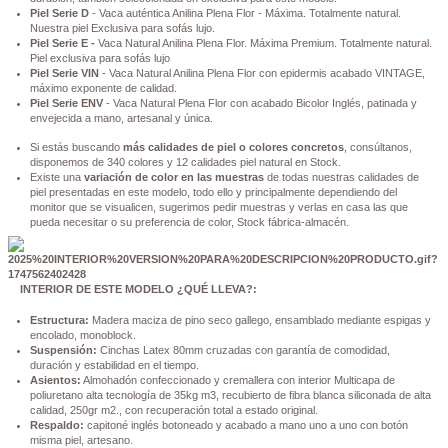
Piel Serie D
- Vaca auténtica Anilina Plena Flor - Máxima. Totalmente natural.
Nuestra piel Exclusiva para sofás lujo.
Piel Serie E -
Vaca Natural Anilina Plena Flor. Máxima Premium. Totalmente natural.
Piel exclusiva para sofás lujo
Piel Serie VIN
- Vaca Natural Anilina Plena Flor con epidermis acabado VINTAGE,
máximo exponente de calidad.
Piel Serie ENV
- Vaca Natural Plena Flor con acabado Bicolor Inglés, patinada y
envejecida a mano, artesanal y única.
Si estás buscando
más calidades de piel o colores concretos
, consúltanos,
disponemos de 340 colores y 12 calidades piel natural en Stock.
Existe una
variación de color en las muestras
de todas nuestras calidades de
piel presentadas en este modelo, todo ello y principalmente dependiendo del
monitor que se visualicen, sugerimos pedir muestras y verlas en casa las que
pueda necesitar o su preferencia de color, Stock fábrica-almacén.
INTERIOR DE ESTE MODELO ¿QUÉ LLEVA?:
Estructura:
Madera maciza de pino seco gallego, ensamblado mediante espigas y
encolado, monoblock.
Suspensión:
Cinchas Latex 80mm cruzadas con garantía de comodidad,
duración y estabilidad en el tiempo.
Asientos:
Almohadón confeccionado y cremallera con interior Multicapa de
poliuretano alta tecnología de 35kg m3, recubierto de fibra blanca siliconada de alta
calidad, 250gr m2., con recuperación total a estado original.
Respaldo:
capitoné inglés botoneado y acabado a mano uno a uno con botón
misma piel, artesano.