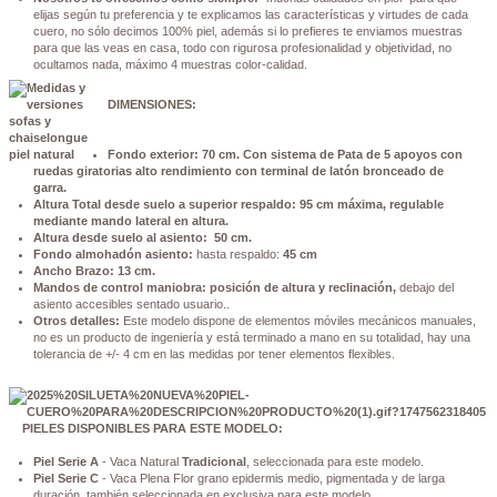
elijas según tu preferencia y te explicamos las características y virtudes de cada
cuero, no sólo decimos 100% piel, además si lo prefieres te enviamos muestras
para que las veas en casa, todo con rigurosa profesionalidad y objetividad, no
ocultamos nada, máximo 4 muestras color-calidad.
DIMENSIONES:
Fondo exterior: 70 cm. Con sistema de Pata de 5 apoyos con
ruedas giratorias alto rendimiento con terminal de latón bronceado de
garra.
Altura Total desde suelo a superior respaldo: 95 cm máxima, regulable
mediante mando lateral en altura.
Altura desde suelo al asiento: 50 cm.
Fondo almohadón asiento:
hasta respaldo:
45 cm
Ancho Brazo: 13 cm.
Mandos de control maniobra: posición de altura y reclinación,
debajo del
asiento accesibles sentado usuario..
Otros detalles:
Este modelo dispone de elementos móviles mecánicos manuales,
no es un producto de ingeniería y está terminado a mano en su totalidad, hay una
tolerancia de +/- 4 cm en las medidas por tener elementos flexibles.
PIELES DISPONIBLES PARA ESTE MODELO:
Piel Serie A
- Vaca Natural
Tradicional
, seleccionada para este modelo.
Piel Serie C
- Vaca Plena Flor grano epidermis medio, pigmentada y de larga
duración, también seleccionada en exclusiva para este modelo.