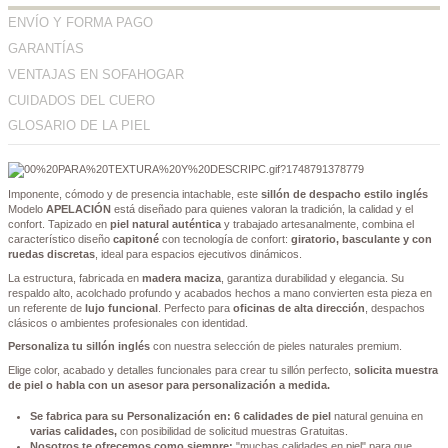
ENVÍO Y FORMA PAGO
GARANTÍAS
VENTAJAS EN SOFAHOGAR
CUIDADOS DEL CUERO
GLOSARIO DE LA PIEL
Imponente, cómodo y de presencia intachable, este
sillón de despacho estilo inglés
Modelo
APELACIÓN
está diseñado para quienes valoran la tradición, la calidad y el
confort. Tapizado en
piel natural auténtica
y trabajado artesanalmente, combina el
característico diseño
capitoné
con tecnología de confort:
giratorio, basculante y con
ruedas discretas
, ideal para espacios ejecutivos dinámicos.
La estructura, fabricada en
madera maciza
, garantiza durabilidad y elegancia. Su
respaldo alto, acolchado profundo y acabados hechos a mano convierten esta pieza en
un referente de
lujo funcional
. Perfecto para
oficinas de alta dirección
, despachos
clásicos o ambientes profesionales con identidad.
Personaliza tu sillón inglés
con nuestra selección de pieles naturales premium.
Elige color, acabado y detalles funcionales para crear tu sillón perfecto,
solicita muestra
de piel o habla con un asesor para personalización a medida.
Se fabrica para su Personalización en:
6 calidades de piel
natural genuina en
varias calidades,
con posibilidad de solicitud muestras Gratuitas.
Nosotros te ofrecemos como siempre:
"muchas calidades en piel" para que