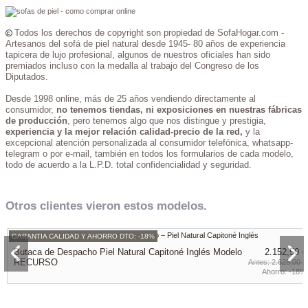
Todos los derechos de copyright son propiedad de SofaHogar.com -
Artesanos del sofá de piel natural desde 1945- 80 años de experiencia
tapicera de lujo profesional, algunos de nuestros oficiales han sido
premiados incluso con la medalla al trabajo del Congreso de los
Diputados.
Desde 1998 online, más de 25 años vendiendo directamente al
consumidor,
no tenemos tiendas, ni exposiciones en nuestras fábricas
de producción
, pero tenemos algo que nos distingue y prestigia,
experiencia y la mejor relación calidad-precio de la red,
y la
excepcional atención personalizada al consumidor telefónica, whatsapp-
telegram o por e-mail, también en todos los formularios de cada modelo,
todo de acuerdo a la L.P.D. total confidencialidad y seguridad.
Otros clientes vieron estos modelos.
GARANTIA CALIDAD Y AHORRO DTO: -18%
Butaca de Despacho Piel Natural Capitoné Inglés Modelo
2.152,50 €
RECURSO
2.625,00 €
Ahorro:
-18%
GARANTIA CALIDAD Y AHORRO DTO: -21%
GARANTIA CALIDAD Y AHORRO DTO: -30%