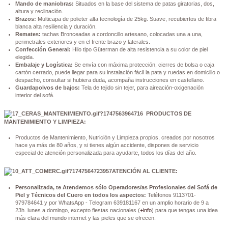
Mando de maniobras:
Situados en la base del sistema de patas giratorias, dos,
altura y reclinación.
Brazos:
Multicapa de polieter alta tecnología de 25kg. Suave, recubiertos de fibra
blanca alta resiliencia y duración.
Remates:
tachas Bronceadas a cordoncillo artesano, colocadas una a una,
perimetrales exteriores y en el frente brazo y laterales.
Confección General:
Hilo tipo Güterman de alta resistencia a su color de piel
elegida.
Embalaje y Logística:
Se envía con máxima protección, cierres de bolsa o caja
cartón cerrado, puede llegar para su instalación fácil la pata y ruedas en domicilio o
despacho, consultar si hubiera duda, acompaña instrucciones en castellano.
Guardapolvos de bajos:
Tela de tejido sin tejer, para aireación-oxigenación
interior del sofá.
PRODUCTOS DE
MANTENIMIENTO Y LIMPIEZA:
Productos de Mantenimiento, Nutrición y Limpieza propios, creados por nosotros
hace ya más de 80 años, y si tienes algún accidente, dispones de servicio
especial de atención personalizada para ayudarte, todos los días del año.
ATENCIÓN AL CLIENTE:
Personalizada, te Atendemos sólo Operadores/as Profesionales del Sofá de
Piel y Técnicos del Cuero en todos los aspectos:
Teléfonos 9113701-
979784641 y por WhatsApp - Telegram 639181167 en un amplio horario de 9 a
23h. lunes a domingo, excepto fiestas nacionales (
+info
) para que tengas una idea
más clara del mundo internet y las pieles que se ofrecen.