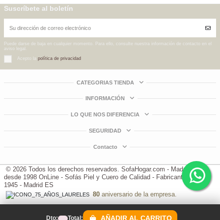
Butaca Ejecutiva Piel Natural Bicolor Inglesa - Modelo
Sillón Despacho Inglés Lujo en Piel Natural Giratorio
2.163,02 €
1.678,60 €
SENTENCIA
Modelo CASACION
Suscríbete al boletín
2.738,00 €
2.398,00 €
Ahorro:
Ahorro:
-21%
-30%
Puede darse de baja en cualquier momento. Para ello, consulte nuestra información de contacto en el
aviso legal.
Acepto la
política de privacidad
CATEGORIAS TIENDA
INFORMACIÓN
LO QUE NOS DIFERENCIA
SEGURIDAD
Contacto
© 2026 Todos los derechos reservados.
SofaHogar.com - Madrid.ES -
desde 1998
OnLine - Sofás Piel y Cuero de Calidad - Fabricantes desde
1945 - Madrid ES
80
aniversario de la empresa.
AÑADIR AL CARRITO
Dto:
Total: