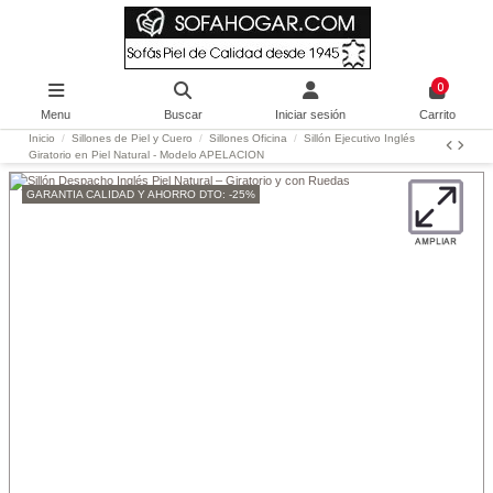
0
Menu
Buscar
Iniciar sesión
Carrito
Inicio
Sillones de Piel y Cuero
Sillones Oficina
Sillón Ejecutivo Inglés
Giratorio en Piel Natural - Modelo APELACION
GARANTIA CALIDAD Y AHORRO DTO: -25%