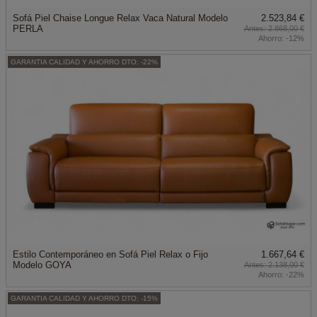
Sofá Piel Chaise Longue Relax Vaca Natural Modelo
2.523,84 €
PERLA
2.868,00 €
Ahorro:
-12%
GARANTIA CALIDAD Y AHORRO DTO: -22%
Estilo Contemporáneo en Sofá Piel Relax o Fijo
1.667,64 €
Modelo GOYA
2.138,00 €
Ahorro:
-22%
GARANTIA CALIDAD Y AHORRO DTO: -15%