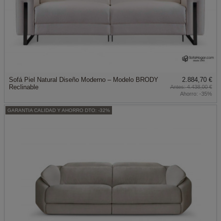
Sofá Piel Natural Diseño Moderno – Modelo BRODY
2.884,70 €
Reclinable
4.438,00 €
Ahorro:
-35%
GARANTIA CALIDAD Y AHORRO DTO: -32%