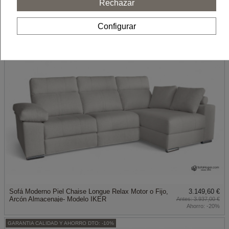
Rechazar
Sofá Chaise Longue piel natural de lujo con opción
2.932,56 €
Configurar
Relax Modelo NAIRA
4.073,00 €
Ahorro:
-28%
GARANTIA CALIDAD Y AHORRO DTO: -20%
Sofá Moderno Piel Chaise Longue Relax Motor o Fijo,
3.149,60 €
Arcón Almacenaje- Modelo IKER
3.937,00 €
Ahorro:
-20%
GARANTIA CALIDAD Y AHORRO DTO: -10%