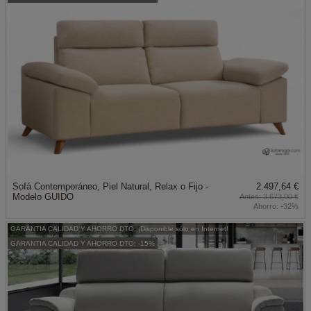
Sofá Contemporáneo, Piel Natural, Relax o Fijo -
2.497,64 €
Modelo GUIDO
3.673,00 €
Ahorro:
-32%
GARANTIA CALIDAD Y AHORRO DTO: ¡Disponible sólo en Internet!
GARANTIA CALIDAD Y AHORRO DTO: -15%