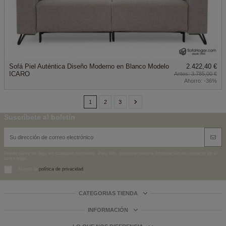
Sofá Piel Auténtica Diseño Moderno en Blanco Modelo
2.422,40 €
ICARO
3.785,00 €
Ahorro:
-36%
1
2
3
Suscríbete al boletín
Puede darse de baja en cualquier momento. Para ello, consulte nuestra información de contacto en el
aviso legal.
Acepto la
política de privacidad
CATEGORIAS TIENDA
INFORMACIÓN