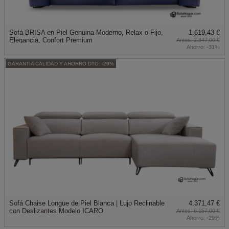
Sofá BRISA en Piel Genuina-Moderno, Relax o Fijo,
1.619,43 €
Elegancia, Confort Premium
2.347,00 €
Ahorro:
-31%
GARANTIA CALIDAD Y AHORRO DTO: -29%
Sofá Chaise Longue de Piel Blanca | Lujo Reclinable
4.371,47 €
con Deslizantes Modelo ICARO
6.157,00 €
Ahorro:
-29%