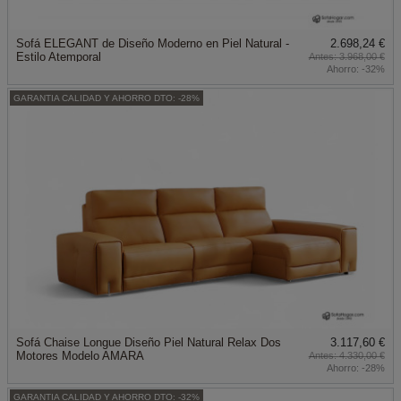
Sofá ELEGANT de Diseño Moderno en Piel Natural -
2.698,24 €
Estilo Atemporal
3.968,00 €
Ahorro:
-32%
GARANTIA CALIDAD Y AHORRO DTO: -28%
Sofá Chaise Longue Diseño Piel Natural Relax Dos
3.117,60 €
Motores Modelo AMARA
4.330,00 €
Ahorro:
-28%
GARANTIA CALIDAD Y AHORRO DTO: -32%